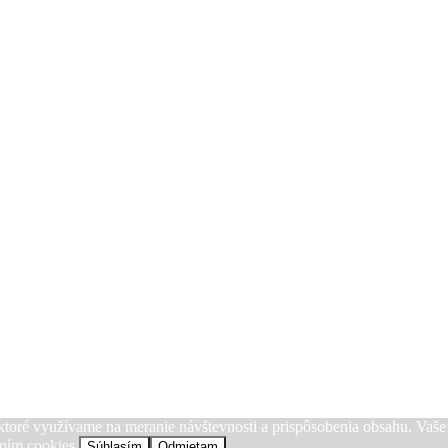
, ktoré využívame na meranie návštevnosti a prispôsobenia obsahu. Vaš
aním cookies.
Súhlasím
Odmietam