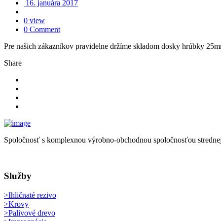
16. januára 2017
0 view
0 Comment
Pre našich zákazníkov pravidelne držíme skladom dosky hrúbky 25
Share
Spoločnosť s komplexnou výrobno-obchodnou spoločnosťou strednej veľk
Služby
>Ihličnaté rezivo
>Krovy
>Palivové drevo