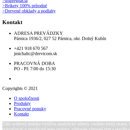
>Impregnácia
>Brikety 100% prírodné
>Drevené obklady a podlahy
Kontakt
ADRESA PREVÁDZKY
Párnica 1936/2, 027 52 Párnica, okr. Dolný Kubín
+421 918 670 567
jmichalic@drevicom.sk
PRACOVNÁ DOBA
PO - PI: 7:00 do 15:30
Copyrights © 2021
O spoločnosti
Produkty
Pracovné ponuky
Kontakt
Táto webová stránka využíva analytické súbory cookies tretej strany
pokračovať v používaní tejto stránky, súhlasíte zároveň tým s použív