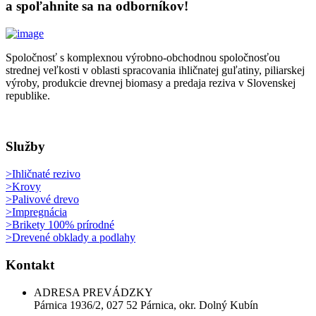
a spoľahnite sa na odborníkov!
Spoločnosť s komplexnou výrobno-obchodnou spoločnosťou
strednej veľkosti v oblasti spracovania ihličnatej guľatiny, piliarskej
výroby, produkcie drevnej biomasy a predaja reziva v Slovenskej
republike.
Služby
>Ihličnaté rezivo
>Krovy
>Palivové drevo
>Impregnácia
>Brikety 100% prírodné
>Drevené obklady a podlahy
Kontakt
ADRESA PREVÁDZKY
Párnica 1936/2, 027 52 Párnica, okr. Dolný Kubín