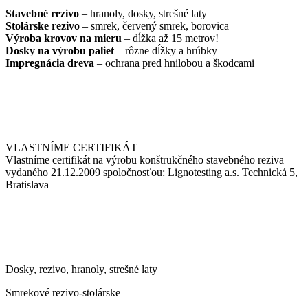
Stavebné rezivo
– hranoly, dosky, strešné laty
Stolárske rezivo
– smrek, červený smrek, borovica
Výroba krovov na mieru
– dĺžka až 15 metrov!
Dosky na výrobu paliet
– rôzne dĺžky a hrúbky
Impregnácia dreva
– ochrana pred hnilobou a škodcami
VLASTNÍME CERTIFIKÁT
Vlastníme certifikát na výrobu konštrukčného stavebného reziva
vydaného 21.12.2009 spoločnosťou: Lignotesting a.s. Technická 5,
Bratislava
Dosky, rezivo, hranoly, strešné laty
Smrekové rezivo-stolárske