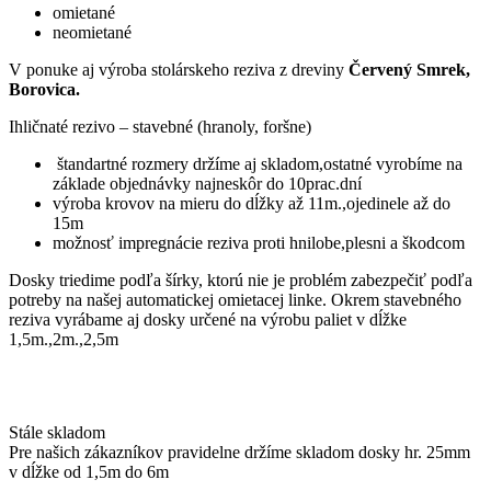
omietané
neomietané
V ponuke aj výroba stolárskeho reziva z dreviny
Červený Smrek,
Borovica.
Ihličnaté rezivo – stavebné (hranoly, foršne)
štandartné rozmery držíme aj skladom,ostatné vyrobíme na
základe objednávky najneskôr do 10prac.dní
výroba krovov na mieru do dĺžky až 11m.,ojedinele až do
15m
možnosť impregnácie reziva proti hnilobe,plesni a škodcom
Dosky triedime podľa šírky, ktorú nie je problém zabezpečiť podľa
potreby na našej automatickej omietacej linke. Okrem stavebného
reziva vyrábame aj dosky určené na výrobu paliet v dĺžke
1,5m.,2m.,2,5m
Stále skladom
Pre našich zákazníkov pravidelne držíme skladom dosky hr. 25mm
v dĺžke od 1,5m do 6m