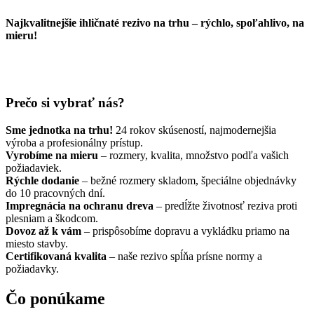
Najkvalitnejšie ihličnaté rezivo na trhu – rýchlo, spoľahlivo, na
mieru!
Prečo si vybrať nás?
Sme jednotka na trhu!
24 rokov skúseností, najmodernejšia
výroba a profesionálny prístup.
Vyrobíme na mieru
– rozmery, kvalita, množstvo podľa vašich
požiadaviek.
Rýchle dodanie
– bežné rozmery skladom, špeciálne objednávky
do 10 pracovných dní.
Impregnácia na ochranu dreva
– predĺžte životnosť reziva proti
plesniam a škodcom.
Dovoz až k vám
– prispôsobíme dopravu a vykládku priamo na
miesto stavby.
Certifikovaná kvalita
– naše rezivo spĺňa prísne normy a
požiadavky.
Čo ponúkame