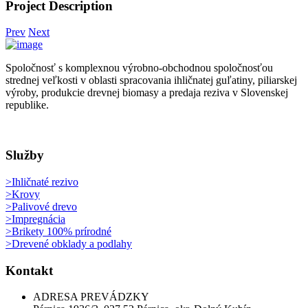
Project Description
Prev
Next
Spoločnosť s komplexnou výrobno-obchodnou spoločnosťou
strednej veľkosti v oblasti spracovania ihličnatej guľatiny, piliarskej
výroby, produkcie drevnej biomasy a predaja reziva v Slovenskej
republike.
Služby
>Ihličnaté rezivo
>Krovy
>Palivové drevo
>Impregnácia
>Brikety 100% prírodné
>Drevené obklady a podlahy
Kontakt
ADRESA PREVÁDZKY